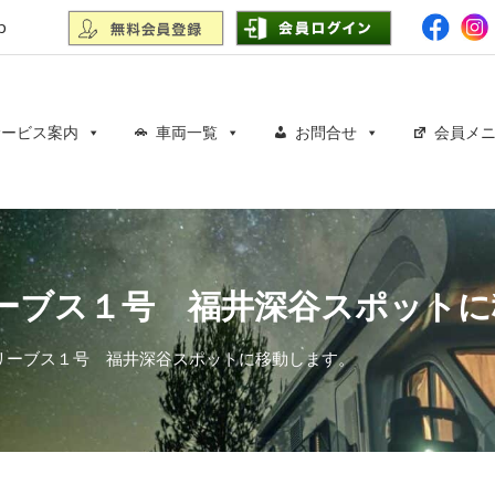
p
サービス案内
車両一覧
お問合せ
会員メ
ーブス１号 福井深谷スポットに
ドリーブス１号 福井深谷スポットに移動します。