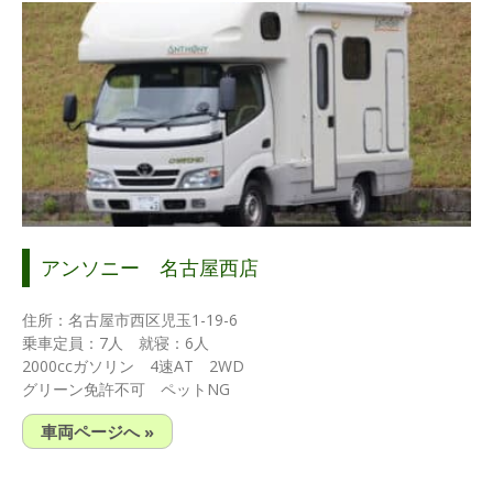
アンソニー 名古屋西店
住所：名古屋市西区児玉1-19-6
乗車定員：7人 就寝：6人
2000ccガソリン 4速AT 2WD
グリーン免許不可 ペットNG
車両ページへ »