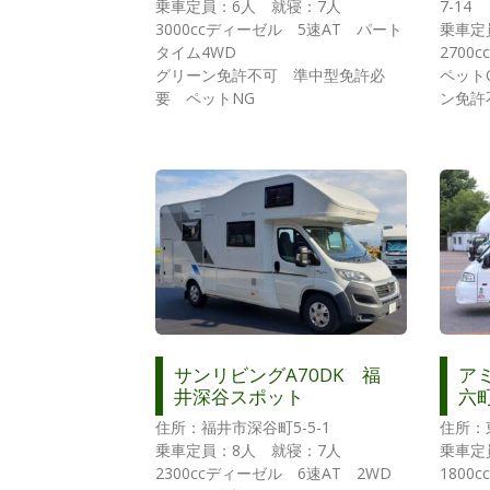
乗車定員：6人 就寝：7人
7-14
3000ccディーゼル 5速AT パート
乗車定
タイム4WD
2700
グリーン免許不可 準中型免許必
ペット
要 ペットNG
ン免許
サンリビングA70DK 福
アミ
井深谷スポット
六
住所：福井市深谷町5-5-1
住所：
乗車定員：8人 就寝：7人
乗車定
2300ccディーゼル 6速AT 2WD
1800