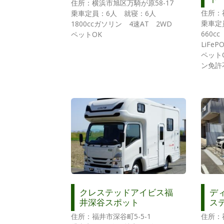
住所：横浜市旭区万騎が原58-17
住所：
乗車定員：6人 就寝：6人
乗車定
1800ccガソリン 4速AT 2WD
660c
ペットOK
LiFe
ペット
ン免許
クレステッドアイビス福
デ
井深谷スポット
ス
住所：福井市深谷町5-5-1
住所：