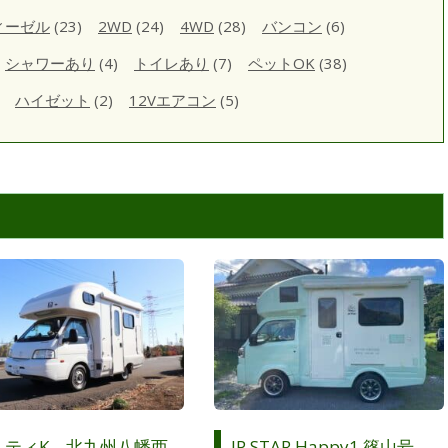
ィーゼル
(23)
2WD
(24)
4WD
(28)
バンコン
(6)
シャワーあり
(4)
トイレあり
(7)
ペットOK
(38)
ハイゼット
(2)
12Vエアコン
(5)
ミティK 北九州八幡西
JP STAR Happy1 篠山号