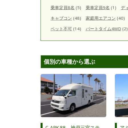
乗車定員8名
(5)
乗車定員9名
(1)
デ
キャブコン
(48)
家庭用エアコン
(40)
ペット不可
(14)
パートタイム4WD
(2)
個別の車種から選ぶ
C-ARK 88 神戸三宮ステ
ア