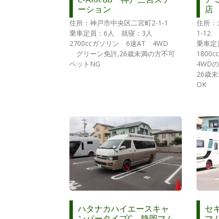
ーション
店
住所：神戸市中央区二宮町2-1-1
住所：
乗車定員：6人 就寝：3人
1-12
2700ccガソリン 6速AT 4WD
乗車定
グリーン免許,26歳未満の方不可
1800
ペットNG
4WD
26歳
OK
ハタナカハイエースキャ
セ
ンパータイプC 静岡マム
マ