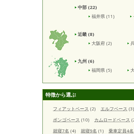
中部
(22)
福井県
(11)
近畿
(8)
大阪府
(2)
九州
(6)
福岡県
(5)
特徴から選ぶ
フィアットベース
(2)
エルフベース
(3
ボンゴベース
(10)
カムロードベース
(
就寝7名
(4)
就寝9名
(1)
乗車定員4名