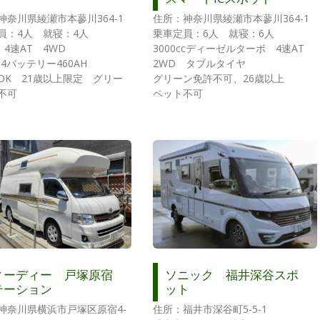
神奈川県綾瀬市本蓼川364-1
住所：神奈川県綾瀬市本蓼川364-1
員：4人 就寝：4人
乗車定員：6人 就寝：6人
c 4速AT 4WD
3000ccディーゼルターボ 4速AT
PO4バッテリー460AH
2WD タブルタイヤ
OK 21歳以上限定 グリー
グリーン免許不可、26歳以上
不可
ペット不可
ィーディー 戸塚原宿
ソニック 福井深谷スポ
テーション
ット
神奈川県横浜市戸塚区原宿4-
住所：福井市深谷町5-5-1