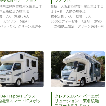
静岡県静岡市駿河区敷地１丁
住所：大阪府摂津市千里丘東２丁目
マム高松店の駐車場
１３−８ の隣の駐車場
員：7人 就寝：6人
乗車定員：7人 就寝：5人
cc ガソリン 6速AT
3000ccディーゼル 4速AT 2WD
 ペットOK、グリーン免許不
26歳以上限定 グリーン免許不可
STAR Happy1 プラス
クレア5.3Xハイパーエボ
名綾瀬スマートICスポッ
リューション 東名綾瀬
スマートICスポット