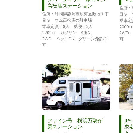
高松店ステーション
住所：
住所：静岡県静岡市駿河区敷地１丁
目９ 
目９ マム高松店の駐車場
乗車定
乗車定員：8人 就寝：3人
2000
2700cc ガソリン 4速AT
2WD
2WD ペットOK、グリーン免許不
可
可
ファイン号 横浜万騎が
JP
原ステーション
東
ト