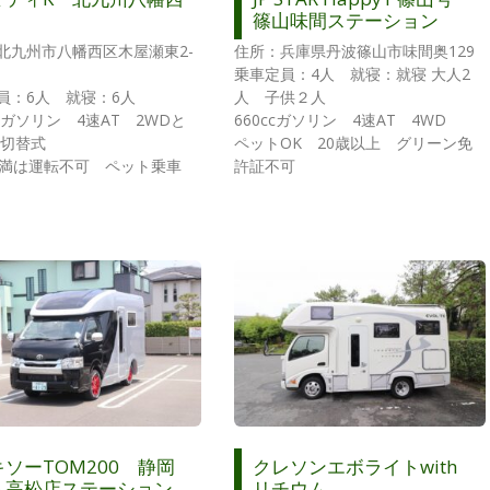
篠山味間ステーション
北九州市八幡西区木屋瀬東2-
住所：兵庫県丹波篠山市味間奥129
乗車定員：4人 就寝：就寝 大人2
員：6人 就寝：6人
人 子供２人
ccガソリン 4速AT 2WDと
660ccガソリン 4速AT 4WD
の切替式
ペットOK 20歳以上 グリーン免
未満は運転不可 ペット乗車
許証不可
キソーTOM200 静岡
クレソンエボライトwith
ム高松店ステーション
リチウム