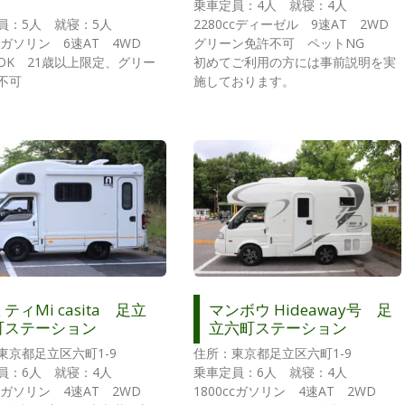
乗車定員：4人 就寝：4人
員：5人 就寝：5人
2280ccディーゼル 9速AT 2WD
ccガソリン 6速AT 4WD
グリーン免許不可 ペットNG
OK 21歳以上限定、グリー
初めてご利用の方には事前説明を実
不可
施しております。
ティMi casita 足立
マンボウ Hideaway号 足
町ステーション
立六町ステーション
東京都足立区六町1-9
住所：東京都足立区六町1-9
員：6人 就寝：4人
乗車定員：6人 就寝：4人
ccガソリン 4速AT 2WD
1800ccガソリン 4速AT 2WD