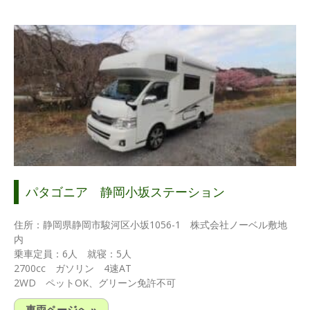
パタゴニア 静岡小坂ステーション
住所：静岡県静岡市駿河区小坂1056-1 株式会社ノーベル敷地
内
乗車定員：6人 就寝：5人
2700cc ガソリン 4速AT
2WD ペットOK、グリーン免許不可
車両ページへ »