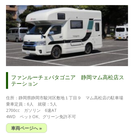
ファンルーチェパタゴニア 静岡マム高松店ス
テーション
住所：静岡県静岡市駿河区敷地１丁目９ マム高松店の駐車場
乗車定員：6人 就寝：5人
2700cc ガソリン 6速AT
4WD ペットOK、グリーン免許不可
車両ページへ »