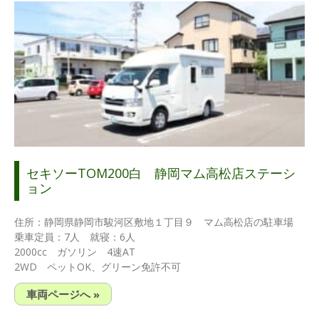
セキソーTOM200白 静岡マム高松店ステーシ
ョン
住所：静岡県静岡市駿河区敷地１丁目９ マム高松店の駐車場
乗車定員：7人 就寝：6人
2000cc ガソリン 4速AT
2WD ペットOK、グリーン免許不可
車両ページへ »