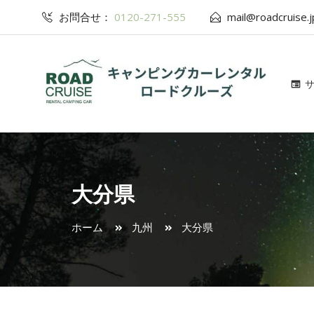
お問合せ：
0120-271-555
mail@roadcruise.j
大分県
ホーム
九州
大分県