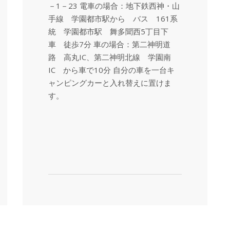
－1－23 電車の場合：地下鉄西神・山
手線 学園都市駅から バス 161系
統 学園都市駅 舞多聞西5丁目下
車 徒歩7分 車の場合：第二神明道
路 高丸IC、第二神明北線 学園南
IC から車で10分 自分の車を一台キ
ャンピングカーと入れ替えに置けま
す。