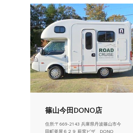
篠山今田DONO店
住所:〒669-2143 兵庫県丹波篠山市今
田町釜屋６２９ 薪窯ピザ DONO