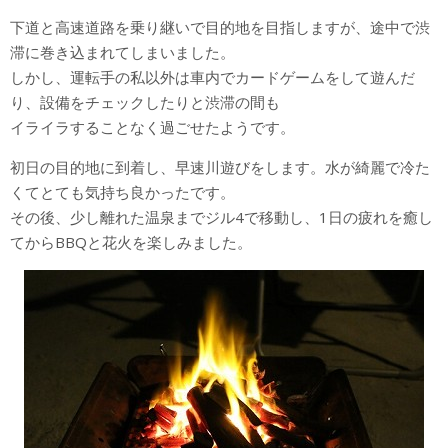
下道と高速道路を乗り継いで目的地を目指しますが、途中で渋
滞に巻き込まれてしまいました。
しかし、運転手の私以外は車内でカードゲームをして遊んだ
り、設備をチェックしたりと渋滞の間も
イライラすることなく過ごせたようです。
初日の目的地に到着し、早速川遊びをします。水が綺麗で冷た
くてとても気持ち良かったです。
その後、少し離れた温泉までジル4で移動し、1日の疲れを癒し
てからBBQと花火を楽しみました。