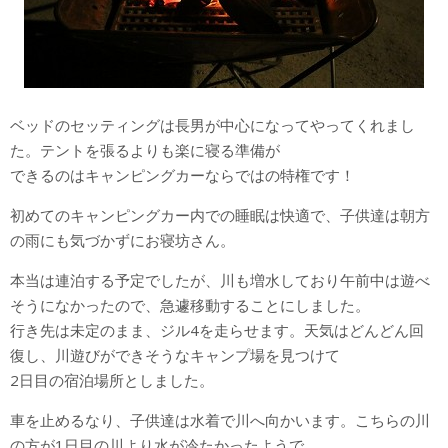
ベッドのセッティングは長男が中心になってやってくれまし
た。テントを張るよりも楽に寝る準備が
できるのはキャンピングカーならではの特権です！
初めてのキャンピングカー内での睡眠は快適で、子供達は朝方
の雨にも気づかずにお寝坊さん。
本当は連泊する予定でしたが、川も増水しており午前中は遊べ
そうになかったので、急遽移動することにしました。
行き先は未定のまま、ジル4を走らせます。天気はどんどん回
復し、川遊びができそうなキャンプ場を見つけて
2日目の宿泊場所としました。
車を止めるなり、子供達は水着で川へ向かいます。こちらの川
の方が1日目の川より水が冷たかったようで